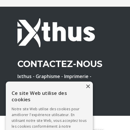
CONTACTEZ-NOUS
Ixthus - Graphisme - Imprimerie -
Enseigne
×
Tél. : 05 65 61 17 41
Ce site Web utilise des
E-mail :
contact@ixthus.fr
cookies
Notre site Web utilise des cookies pour
améliorer l'expérience utilisateur. En
utilisant notre site Web, vous acceptez tous
les cookies conformément à notre
Copyright 2026 Imprimerie Ixthus
|
Mentions